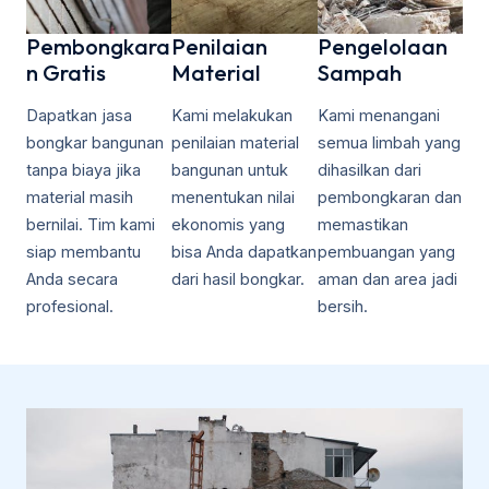
Pembongkara
Penilaian
Pengelolaan
n Gratis​
Material
Sampah
Dapatkan jasa
Kami melakukan
Kami menangani
bongkar bangunan
penilaian material
semua limbah yang
tanpa biaya jika
bangunan untuk
dihasilkan dari
material masih
menentukan nilai
pembongkaran dan
bernilai. Tim kami
ekonomis yang
memastikan
siap membantu
bisa Anda dapatkan
pembuangan yang
Anda secara
dari hasil bongkar.
aman dan area jadi
profesional.
bersih.